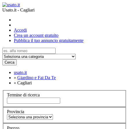
Usato.it - Cagliari
Accedi
Crea un account gratuito
Pubblica il tuo annuncio gratuitamente
Cerca
usato.it
»
Giardino e Fai Da Te
»
Cagliari
Termine di ricerca
Provincia
Prezzo