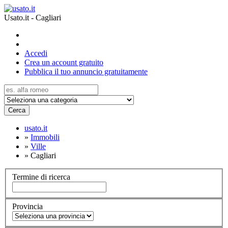
Usato.it - Cagliari
Accedi
Crea un account gratuito
Pubblica il tuo annuncio gratuitamente
Cerca
usato.it
»
Immobili
»
Ville
»
Cagliari
Termine di ricerca
Provincia