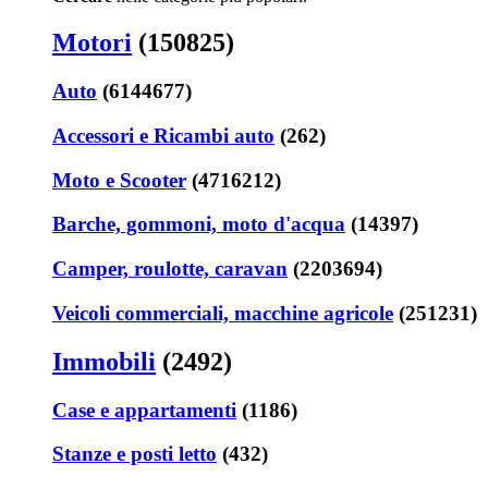
Motori
(150825)
Auto
(6144677)
Accessori e Ricambi auto
(262)
Moto e Scooter
(4716212)
Barche, gommoni, moto d'acqua
(14397)
Camper, roulotte, caravan
(2203694)
Veicoli commerciali, macchine agricole
(251231)
Immobili
(2492)
Case e appartamenti
(1186)
Stanze e posti letto
(432)