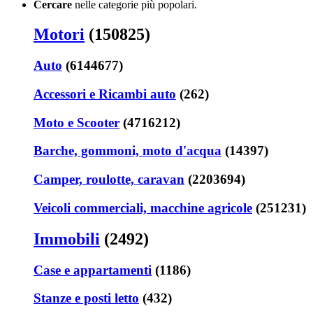
Cercare
nelle categorie più popolari.
Motori
(150825)
Auto
(6144677)
Accessori e Ricambi auto
(262)
Moto e Scooter
(4716212)
Barche, gommoni, moto d'acqua
(14397)
Camper, roulotte, caravan
(2203694)
Veicoli commerciali, macchine agricole
(251231)
Immobili
(2492)
Case e appartamenti
(1186)
Stanze e posti letto
(432)