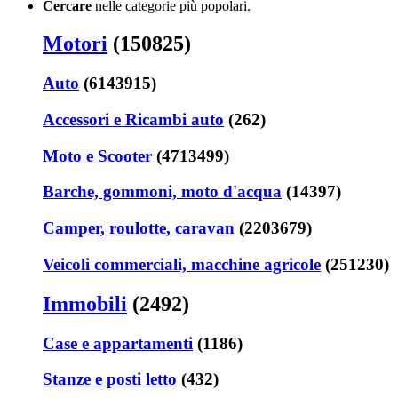
Cercare
nelle categorie più popolari.
Motori
(150825)
Auto
(6143915)
Accessori e Ricambi auto
(262)
Moto e Scooter
(4713499)
Barche, gommoni, moto d'acqua
(14397)
Camper, roulotte, caravan
(2203679)
Veicoli commerciali, macchine agricole
(251230)
Immobili
(2492)
Case e appartamenti
(1186)
Stanze e posti letto
(432)