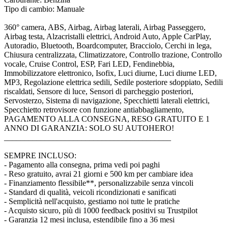
Tipo di cambio: Manuale
360° camera, ABS, Airbag, Airbag laterali, Airbag Passeggero,
Airbag testa, Alzacristalli elettrici, Android Auto, Apple CarPlay,
Autoradio, Bluetooth, Boardcomputer, Bracciolo, Cerchi in lega,
Chiusura centralizzata, Climatizzatore, Controllo trazione, Controllo
vocale, Cruise Control, ESP, Fari LED, Fendinebbia,
Immobilizzatore elettronico, Isofix, Luci diurne, Luci diurne LED,
MP3, Regolazione elettrica sedili, Sedile posteriore sdoppiato, Sedili
riscaldati, Sensore di luce, Sensori di parcheggio posteriori,
Servosterzo, Sistema di navigazione, Specchietti laterali elettrici,
Specchietto retrovisore con funzione antiabbagliamento,
PAGAMENTO ALLA CONSEGNA, RESO GRATUITO E 1
ANNO DI GARANZIA: SOLO SU AUTOHERO!
_________________________________________
SEMPRE INCLUSO:
- Pagamento alla consegna, prima vedi poi paghi
- Reso gratuito, avrai 21 giorni e 500 km per cambiare idea
- Finanziamento flessibile**, personalizzabile senza vincoli
- Standard di qualità, veicoli ricondizionati e sanificati
- Semplicità nell'acquisto, gestiamo noi tutte le pratiche
- Acquisto sicuro, più di 1000 feedback positivi su Trustpilot
- Garanzia 12 mesi inclusa, estendibile fino a 36 mesi