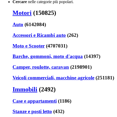
Cercare
nelle categorie più popolari.
Motori
(150825)
Auto
(6142084)
Accessori e Ricambi auto
(262)
Moto e Scooter
(4707031)
Barche, gommoni, moto d'acqua
(14397)
Camper, roulotte, caravan
(2198901)
Veicoli commerciali, macchine agricole
(251181)
Immobili
(2492)
Case e appartamenti
(1186)
Stanze e posti letto
(432)